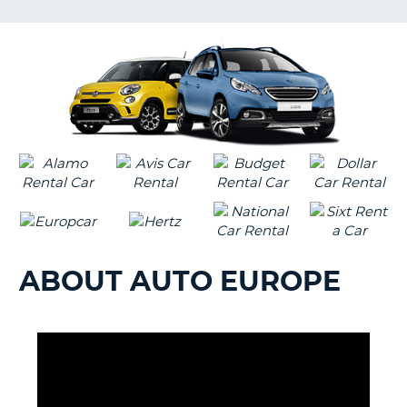
KING
NT
S
ABOUT AUTO EUROPE
B