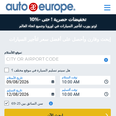
AUTO
تأجير
تأجير
EUROPE
السيارات
السيارات
في
برنامج
في
تخفيضات حصرية ! حتى -%10
اوروبا
للمساعدة
بيجو
اوروبا
وجميع
أوروبا
وجميع
اوتو يورب لتأجير السيارات في اوروبا وجميع انحاء العالم
انحاء
انحاء
العالم
العالم
إبحث وقارن وأحصل على أفضل سعر لتأجير السيارات
برنامج
بيجو
حسا
موقع اللأستلام:
أوروبا
إ
للمساعدة
ال
هل سيتم تسليم السيارة في موقع مختلف ؟
حسابي
وقت الستلام:
تاريخ الأستلام:
10:00 AM
إدارة
الحجز
وقت ألتسليم:
تاريخ التسليم:
10:00 AM
MIDDLE EAST
سن السائق بين 25-69
إبحث الآن