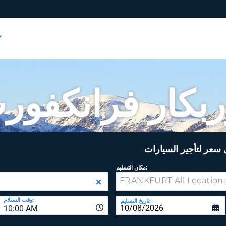
ربكار فرانكفور
عر لتأجير السيارات
مكان التسليم:
وقت الستلام:
تاريخ التسليم:
10:00 AM