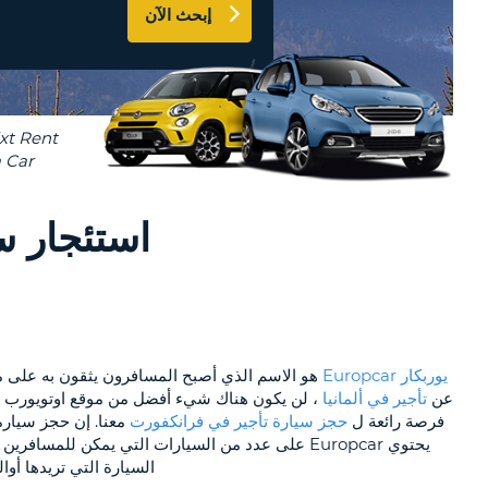
إبحث الآن
AT
LEAST
AGENTS & AFFILIATES
ONE
CONTACT US
UPPERCASE
RESET
PASSWORD
CHARACTER
AT
LEAST
CANCEL
ONE
LOWERCASE
استئجار سيارة يور
CHARACTER
AT
LEAST
ONE
NUMBER
AT
يوربكار Europcar
LEAST
عن
تأجير في ألمانيا
، لن يكون هناك شيء أفضل من موقع اوتويورب Auto Europe . نحن نعرف كم تود أن تحصل على عروض خاصة من
ONE
فرصة رائعة ل
حجز سيارة تأجير في فرانكفورت
يحتوي Europcar على عدد من السيارات التي يمكن لل
SPECIAL
السيارة التي تريدها أوا
CHARACTER