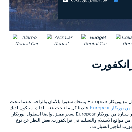
MIDDLE
موقع
EAST
مختلف
؟
هو الاسم الذي أصبح المسافرون يثقون به على مر السنين. باعتبارها خامس أكبر شركة تأجير سيارات في العالم ، فإن العمل مع يوربكار Europcar يمنحك شعورا بالأمان والراحة. عندما تبحث
ن يوربكار
Europcar
. فلدينا كل ما تبحث عنه . لذلك سيكون لديك
معنا. إن حجز سيارة ايجار في فرانكفورت معنا أمر منطقي. أولاً ، ستتمكن من الاستمتاع بتأجير سيارة من يوربكار Europcar بسعر مميز . وايضا اسطول يوربكار
العديد من مواقع الاستلام والتسليم في فرانكفورت. بغض النظر عن نوع
يورب لتاجير السيارات .