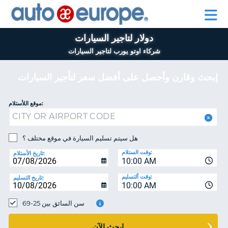
AUTO
تأجير
تأجير
EUROPE
السيارات
السيارات
في
برنامج
في
دولار لتاجير السيارات
اوروبا
للمساعدة
بيجو
اوروبا
وجميع
أوروبا
وجميع
شركاء اوتو يورب لتاجير السيارات
انحاء
انحاء
العالم
العالم
إبحث وقارن وأحصل على أفضل سعر لتأجير السيارات
برنامج
بيجو
حسا
موقع اللأستلام:
أوروبا
إ
للمساعدة
ال
هل سيتم تسليم السيارة في موقع مختلف ؟
حسابي
وقت الستلام:
تاريخ الأستلام:
10:00 AM
إدارة
الحجز
وقت ألتسليم:
تاريخ التسليم:
10:00 AM
MIDDLE EAST
سن السائق بين 25-69
إبحث الآن