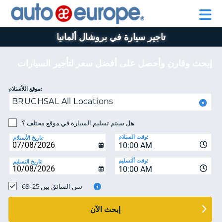
AUTO
تأجير
تأجير
EUROPE
السيارات
السيارات
في
برنامج
في
تاجير سيارة في بروشال ألمانيا
اوروبا
للمساعدة
بيجو
اوروبا
وجميع
أوروبا
وجميع
انحاء
انحاء
إبحث وقارن وأحصل على أفضل سعر لتأجير السيارات
العالم
العالم
برنامج
موقع اللأستلام:
بيجو
حسا
BRUCHSAL All Locations
أوروبا
هل سيتم تسليم السيارة في موقع مختلف ؟
إ
للمساعدة
ال
وقت الستلام:
تاريخ الأستلام:
حسابي
10:00 AM
إدارة
وقت ألتسليم:
تاريخ التسليم:
10:00 AM
الحجز
MIDDLE EAST
سن السائق بين 25-69
إبحث الآن