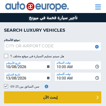
AUTO
تأجير
تأجير
EUROPE
السيارات
السيارات
في
برنامج
في
تاجير سيارة فخمة في ميونخ
اوروبا
للمساعدة
بيجو
اوروبا
وجميع
أوروبا
وجميع
انحاء
انحاء
SEARCH LUXURY VEHICLES
العالم
العالم
موقع اللأستلام:
برنامج
بيجو
حسا
أوروبا
هل سيتم تسليم السيارة في موقع مختلف ؟
إ
للمساعدة
وقت الستلام:
تاريخ الأستلام:
ال
10:00 AM
حسابي
وقت ألتسليم:
تاريخ التسليم:
إدارة
10:00 AM
الحجز
سن السائق بين 25-69
MIDDLE EAST
إبحث الآن