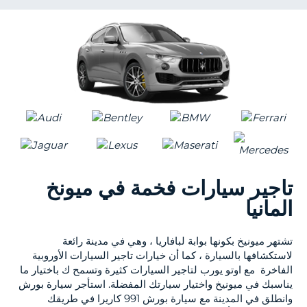
KING
NT
S
تاجير سيارات فخمة في ميونخ
المانيا
تشتهر ميونيخ بكونها بوابة لبافاريا ، وهي في مدينة رائعة
لاستكشافها بالسيارة ، كما أن خيارات تاجير السيارات الأوروبية
الفاخرة مع اوتو يورب لتاجير السيارات كثيرة وتسمح ك باختيار ما
يناسبك في ميونيخ واختيار سيارتك المفضلة. استأجر سيارة بورش
وانطلق في المدينة مع سيارة بورش 991 كاريرا في طريقك
B