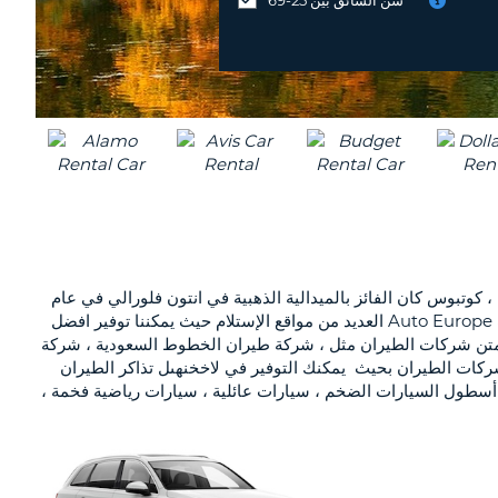
MIDDLE
موقع
EAST
مختلف
؟
ع بين دريسدن وبرلين بالقرب من الحدود البولندية ، كوتبوس كان الفائز بالميدالية الذهبية في انتون فلورالي في عام
2001 في فئة "مدينتنا مزدهرة". مع استئجار سيارة في كوتبوس ، سيكون لديك حرية استكشاف حسب جدول رحلتك الخاصة ! توفر أوتو يورب Auto Europe العديد من مواقع الإستلام حيث يمكننا توفير افضل
متن شركات الطيران مثل ، شركة طيران الخطوط السعودية ، شركة
ركات الطيران بحيث يمكنك التوفير في لاخخنهىل تذاكر الطيران
 أسطول السيارات الضخم ، سيارات عائلية ، سيارات رياضية فخمة ،