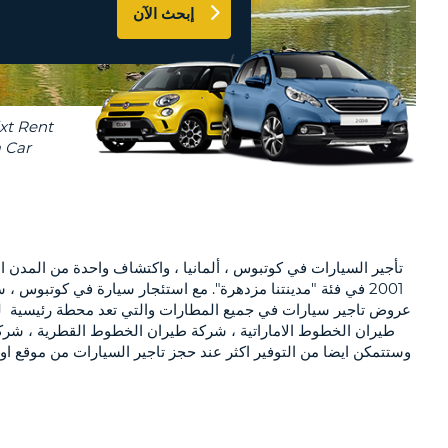
إبحث الآن
AT
LEAST
AGENTS & AFFILIATES
ONE
CONTACT US
UPPERCASE
RESET
PASSWORD
CHARACTER
AT
LEAST
CANCEL
ONE
LOWERCASE
CHARACTER
AT
LEAST
ONE
عروض تاجير سيارات في جميع المطارات والتي تعد محطة رئيسية ل
NUMBER
طيران الخطوط الاماراتية ، شركة طيران الخطوط القطرية ، شركة
AT
وستتمكن ايضا من التوفير اكثر عند حجز تاجير السيارات من موقع ا
LEAST
ONE
SPECIAL
CHARACTER