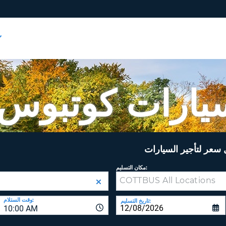
يارات كوتبوس أ
عر لتأجير السيارات
مكان التسليم:
وقت الستلام:
تاريخ التسليم:
10:00 AM