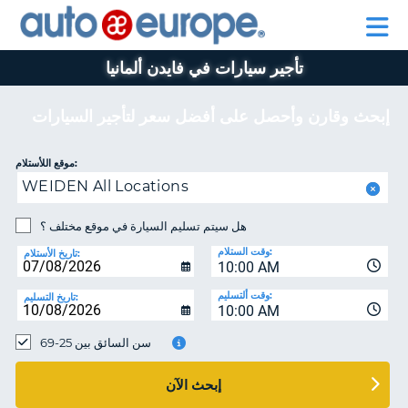
AUTO
تأجير
تأجير
EUROPE
السيارات
السيارات
في
برنامج
في
تأجير سيارات في فايدن ألمانيا
اوروبا
للمساعدة
بيجو
اوروبا
وجميع
أوروبا
وجميع
انحاء
انحاء
إبحث وقارن وأحصل على أفضل سعر لتأجير السيارات
العالم
العالم
برنامج
موقع اللأستلام:
بيجو
حسا
WEIDEN All Locations
أوروبا
هل سيتم تسليم السيارة في موقع مختلف ؟
إ
للمساعدة
ال
وقت الستلام:
تاريخ الأستلام:
حسابي
10:00 AM
إدارة
وقت ألتسليم:
تاريخ التسليم:
10:00 AM
الحجز
MIDDLE EAST
سن السائق بين 25-69
إبحث الآن