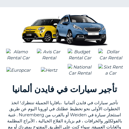
KING
NT
S
تأجير سيارات في فايدن ألمانيا
تأجير سيارات في فايدن ألمانيا ،بافاريا الجميلة تنتظرك! اتخذ
الخطوات الأولى نحو تخطيط عطلتك في اوروبا اليوم عن طريق
استئجار سيارة في Weiden أو بالقرب من Nuremberg . غنية
بالفولكلور والخرافات ، قم بزيارة القلاع الخيالية ، الأبراج المظلمة
والغابات العميقة. سواء كنت على الطريق المفتوح بمفردك أو مع
B