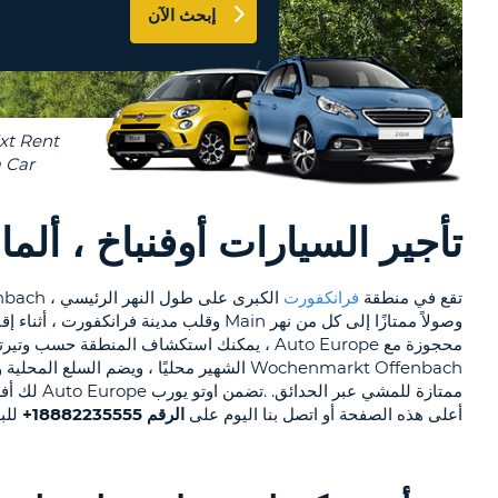
إبحث الآن
AT
LEAST
AGENTS & AFFILIATES
ONE
CONTACT US
UPPERCASE
RESET
PASSWORD
CHARACTER
AT
LEAST
CANCEL
ONE
LOWERCASE
تأجير السيارات أوفنباخ ، ألمان
CHARACTER
AT
تقع في منطقة
فرانكفورت
LEAST
ONE
NUMBER
AT
ممتازة للمشي عبر الحدائق. .تضمن اوتو يورب Auto Europe لك أفضل الأسعار على
LEAST
أعلى هذه الصفحة أو اتصل بنا اليوم على
الرقم 18882235555+
للبد
ONE
SPECIAL
CHARACTER