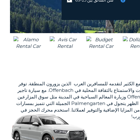
MIDDLE
موقع
EAST
مختلف
؟
Of (المعروفة محليًا باسم Offenbach am Main) هي مدينة متنوعة مع الكثير لتقدمه للمسافرين العرب الذين يزورون المنطقة. توفر
وصولاً ممتازًا إلى كل من نهر Main وقلب مدينة فرانكفورت ، أثناء إقامتك في المدينة ، يمكنك بسهولة الاستمتاع بكل من معالم مدينة فرانكفورت والاستمتاع بالثقافة المحلية في Offenbach. مع سيارة تاجير
محجوزة مع Auto Europe ، يمكنك استكشاف المنطقة حسب وتيرتك الخاصة وتجربة المدينة حقاً كمواطن محلي. قم بتأجير سيارة في Offenbach وزيارة المعالم السياحية في المدينة مثل سوق المزارعين
Wochenmarkt Offenbach الشهير محليًا ، ويضم السلع المحلية والمأكولات الشهية ، أو القيام بالمغامرة في فرانكفورت لقضاء فترة ما بعد الظهر يتجول في Palmengarten الجميلة التي تتميز بمسارات
 المزايا الإضافية والتوفير لعملائنا. استخدم محرك الحجز في
ورب!