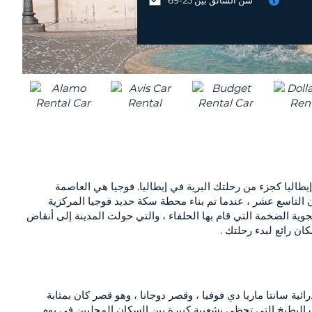
MIDDLE
موقع
EAST
مختلف
؟
طاليا كجزء من رحلتك البرية في إيطاليا. فوجيا هي العاصمة
قرن التاسع عشر ، عندما تم بناء محطة سكة حديد فوجيا المركزية
ثر من 20 ألف مدني مصرعهم في فوجيا نتيجة للغارات الجوية الضخمة التي قام بها الحلفاء ، والتي حولت المدينة إلى أنقاض
كان رائع لبدء رحلتك .
رائية سانتا ماريا دي فوفيا ، وقصر دوجانا ، وهو قصر كان بمثابة
جب على المرء ببساطة تجربة شربات البطيخ التي تحظى بشعبية كبيرة بين السكان المحليين في يوم