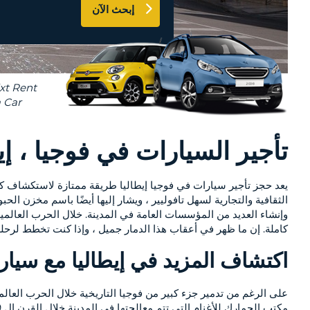
إبحث الآن
AT
LEAST
AGENTS & AFFILIATES
ONE
CONTACT US
UPPERCASE
RESET
PASSWORD
CHARACTER
AT
LEAST
CANCEL
ONE
LOWERCASE
تأجير السيارات في فوجيا ، إي
CHARACTER
AT
يعد حجز تأجير سيارات في فوجيا إيطاليا طريقة ممتازة لاستكشاف كل 
LEAST
الثقافية والتجارية لسهل تافوليير ، ويشار إليها أيضًا باسم مخزن ال
ONE
NUMBER
كاملة. إن ما ظهر في أعقاب هذا الدمار جميل ، وإذا كنت تخطط لرحلة
AT
LEAST
اكتشاف المزيد في إيطاليا مع سيار
ONE
SPECIAL
على الرغم من تدمير جزء كبير من فوجيا التاريخية خلال الحرب العالمية ا
CHARACTER