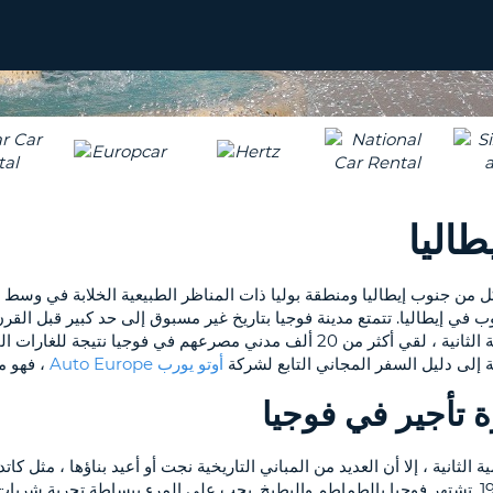
طاليا
من جنوب إيطاليا ومنطقة بوليا ذات المناظر الطبيعية الخلابة في وسط إي
حبوب في إيطاليا. تتمتع مدينة فوجيا بتاريخ غير مسبوق إلى حد كبير قبل ال
وإنشاء العديد من المؤسسات العامة في المدينة. خلال الحرب العالمية الثانية ، لقي أك
 إلى دليل السفر المجاني التابع لشركة
أوتو يورب Auto Europe
، فهو م
ة تأجير في فوجيا
لثانية ، إلا أن العديد من المباني التاريخية نجت أو أعيد بناؤها ، مثل كاتد
مكتب الجمارك للأغنام التي تتم معالجتها في المدينة خلال القرن ال 19. تشتهر فوجيا بالطماطم والبطيخ. ي