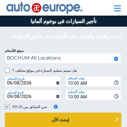
AUTO
تأجير
تأجير
EUROPE
السيارات
السيارات
في
برنامج
في
تأجير السيارات في بوخوم ألمانيا
اوروبا
للمساعدة
بيجو
اوروبا
وجميع
أوروبا
وجميع
انحاء
انحاء
إبحث وقارن وأحصل على أفضل سعر لتأجير السيارات
العالم
العالم
برنامج
موقع اللأستلام:
بيجو
حسا
BOCHUM All Locations
أوروبا
هل سيتم تسليم السيارة في موقع مختلف ؟
إ
للمساعدة
ال
وقت الستلام:
تاريخ الأستلام:
حسابي
10:00 AM
إدارة
وقت ألتسليم:
تاريخ التسليم:
10:00 AM
الحجز
MIDDLE EAST
سن السائق بين 25-69
إبحث الآن