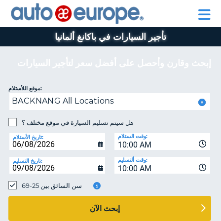
AUTO
تأجير
تأجير
EUROPE
السيارات
السيارات
في
برنامج
في
تأجير السيارات في باكانغ ألمانيا
اوروبا
للمساعدة
بيجو
اوروبا
وجميع
أوروبا
وجميع
انحاء
انحاء
إبحث وقارن وأحصل على أفضل سعر لتأجير السيارات
العالم
العالم
برنامج
موقع اللأستلام:
بيجو
حسا
BACKNANG All Locations
أوروبا
هل سيتم تسليم السيارة في موقع مختلف ؟
إ
للمساعدة
ال
وقت الستلام:
تاريخ الأستلام:
حسابي
10:00 AM
إدارة
وقت ألتسليم:
تاريخ التسليم:
10:00 AM
الحجز
MIDDLE EAST
سن السائق بين 25-69
إبحث الآن