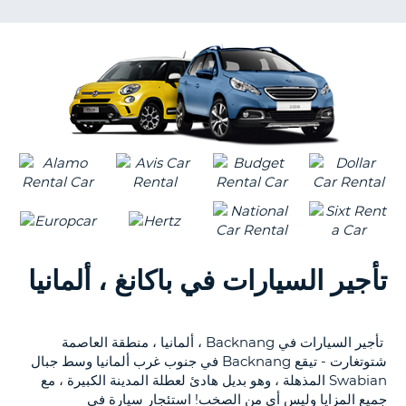
KING
NT
S
تأجير السيارات في باكانغ ، ألمانيا
تأجير السيارات في Backnang ، ألمانيا ، منطقة العاصمة
شتوتغارت - تيقع Backnang في جنوب غرب ألمانيا وسط جبال
Swabian المذهلة ، وهو بديل هادئ لعطلة المدينة الكبيرة ، مع
جميع المزايا وليس أي من الصخب! استئجار سيارة في
B