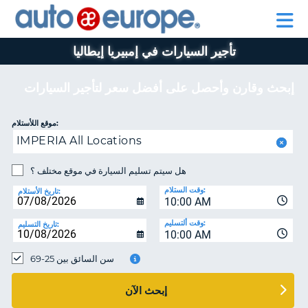
AUTO
تأجير
تأجير
EUROPE
السيارات
السيارات
في
برنامج
في
تأجير السيارات في إمبيريا إيطاليا
اوروبا
للمساعدة
بيجو
اوروبا
وجميع
أوروبا
وجميع
انحاء
انحاء
إبحث وقارن وأحصل على أفضل سعر لتأجير السيارات
العالم
العالم
برنامج
موقع اللأستلام:
بيجو
حسا
IMPERIA All Locations
أوروبا
هل سيتم تسليم السيارة في موقع مختلف ؟
إ
للمساعدة
ال
وقت الستلام:
تاريخ الأستلام:
حسابي
10:00 AM
إدارة
وقت ألتسليم:
تاريخ التسليم:
10:00 AM
الحجز
MIDDLE EAST
سن السائق بين 25-69
إبحث الآن