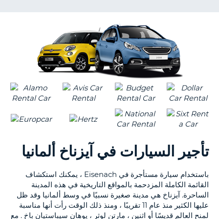
KING
NT
S
تأجير السيارات في آيزناخ ألمانيا
باستخدام سيارة مستأجرة في Eisenach ، يمكنك استكشاف
القائمة الكاملة المزدحمة بالمواقع التاريخية في هذه المدينة
الساحرة. آيزناخ هي مدينة صغيرة نسبيًا في وسط ألمانيا وقد ظل
عليها الكثير منذ عام 11 تقريبًا ، ومنذ ذلك الوقت رأت أنها مناسبة
لمنح العالم قديسًا أو اثنين ، مارتن لوثر ، يوهان سيباستيان باخ . مع
B