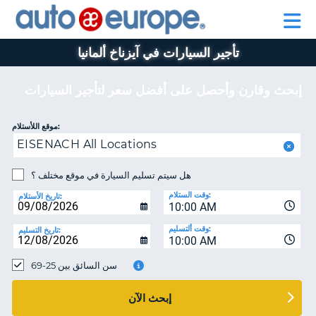
AUTO
تأجير
تأجير
EUROPE
السيارات
السيارات
في
برنامج
في
تأجير السيارات في آيزناخ ألمانيا
اوروبا
للمساعدة
بيجو
اوروبا
وجميع
أوروبا
وجميع
انحاء
انحاء
إبحث وقارن وأحصل على أفضل سعر لتأجير السيارات
العالم
العالم
برنامج
موقع اللأستلام:
بيجو
حسا
EISENACH All Locations
أوروبا
هل سيتم تسليم السيارة في موقع مختلف ؟
إ
للمساعدة
ال
وقت الستلام:
تاريخ الأستلام:
حسابي
10:00 AM
إدارة
وقت ألتسليم:
تاريخ التسليم:
10:00 AM
الحجز
MIDDLE EAST
سن السائق بين 25-69
إبحث الآن